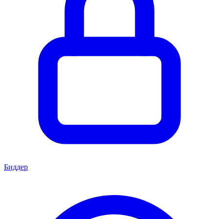
Биддер