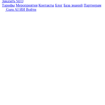
Заказать SEO
Тарифы
Мероприятия
Контакты
Блог
База знаний
Партнерам
Guru AI
ИИ
Войти
Публичная оферта о
заключении договора об
оказании услуг
Актуальная дата редакции: «16» августа 2024 года
Исполнитель, руководствуясь статьями 329, 421, 428, 435,
437 и 438 Гражданского кодекса Российской Федерации,
публикуя или направляя настоящую оферту предлагает
каждому Пользователю (Заказчику), выразившему
согласие с изложенными в настоящей оферте условиями
указанным в ней способом, заключить договор об
оказании услуг, предоставляемых Исполнителем (далее