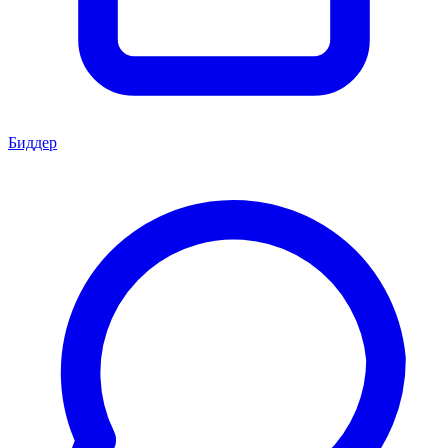
Биддер